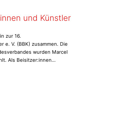
innen und Künstler
n zur 16.
r e. V. (BBK) zusammen. Die
ndesverbandes wurden Marcel
Neuer
t. Als Beisitzer:innen…
Vorstand
beim
Bundesverband
Bildender
Künstlerinnen
und
Künstler