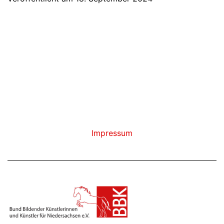
Online-
Workshops
für
Künstler:innen“
zum
Thema
„Künstlerische
Nachlässe“
Impressum