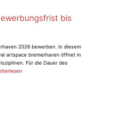
ewerbungsfrist bis
erhaven 2026 bewerben. In diesem
ival artspace bremerhaven öffnet in
isziplinen. Für die Dauer des
sschreibung/
iterlesen
pen
ll
026
tspace
emerhaven.
werbungsfrist
s