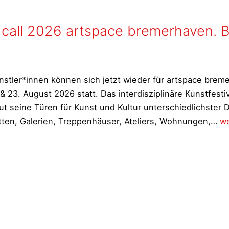
call 2026 artspace bremerhaven. B
tler*innen können sich jetzt wieder für artspace brem
& 23. August 2026 statt. Das interdisziplinäre Kunstfest
t seine Türen für Kunst und Kultur unterschiedlichster D
Au
tten, Galerien, Treppenhäuser, Ateliers, Wohnungen,…
we
o
ca
2
ar
br
Be
bi