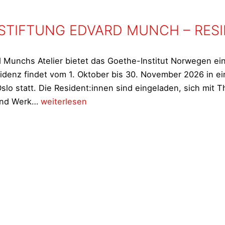
 STIFTUNG EDVARD MUNCH – RES
 Munchs Atelier bietet das Goethe-Institut Norwegen e
sidenz findet vom 1. Oktober bis 30. November 2026 in
lo statt. Die Resident:innen sind eingeladen, sich mit
GOETHE
 und Werk…
weiterlesen
INSTITUT
x
STIFTUNG
EDVARD
MUNCH
–
RESIDENZSTIPENDIUM