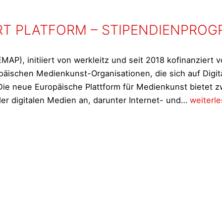
RT PLATFORM – STIPENDIENPRO
AP), initiiert von werkleitz und seit 2018 kofinanziert v
äischen Medienkunst-Organisationen, die sich auf Digi
 Die neue Europäische Plattform für Medienkunst bietet z
EUROPE
er digitalen Medien an, darunter Internet- und…
weiterl
MEDIA
ART
PLATFO
–
STIPEN