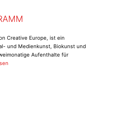
GRAMM
on Creative Europe, ist ein
tal- und Medienkunst, Biokunst und
weimonatige Aufenthalte für
AN
esen
RM
DIENPROGRAMM