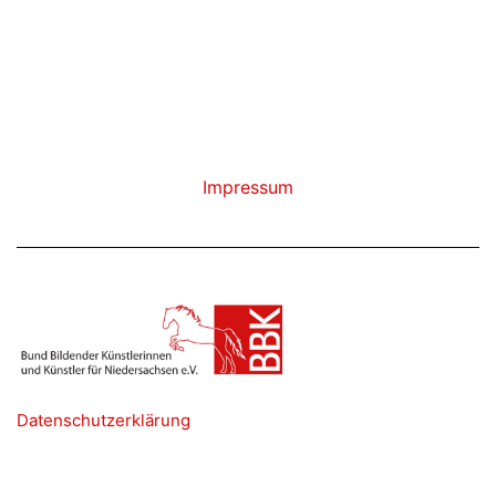
zur
digitalen
Info-
Session:
Kunst
und
Impressum
Gesundheit
Datenschutzerklärung