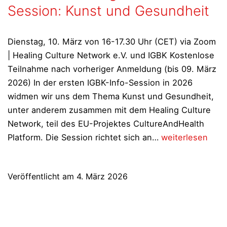
Session: Kunst und Gesundheit
Dienstag, 10. März von 16-17.30 Uhr (CET) via Zoom
| Healing Culture Network e.V. und IGBK Kostenlose
Teilnahme nach vorheriger Anmeldung (bis 09. März
2026) In der ersten IGBK-Info-Session in 2026
widmen wir uns dem Thema Kunst und Gesundheit,
unter anderem zusammen mit dem Healing Culture
Network, teil des EU-Projektes CultureAndHealth
IGBK:
Platform. Die Session richtet sich an…
weiterlesen
Einladung
am
Veröffentlicht am
4. März 2026
10.03.26
von
16-
17.30h